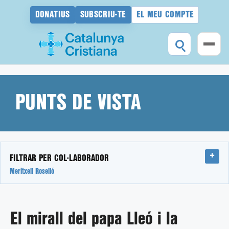
DONATIUS
SUBSCRIU-TE
EL MEU COMPTE
Vés
al
contingut
PUNTS DE VISTA
FILTRAR PER COL·LABORADOR
Meritxell Roselló
El mirall del papa Lleó i la