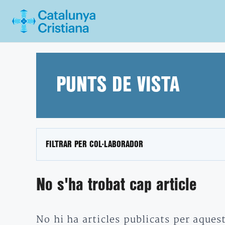
Vés
al
contingut
PUNTS DE VISTA
FILTRAR PER COL·LABORADOR
No s'ha trobat cap article
No hi ha articles publicats per aques