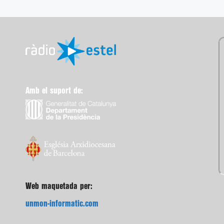
Amb el suport de:
Web maquetada per:
unmon-informatic.com