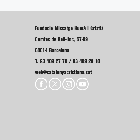
Fundació Missatge Humà i Cristià
Comtes de Bell-lloc, 67-69
08014 Barcelona
T. 93 409 27 70 / 93 409 28 10
web@catalunyacristiana.cat