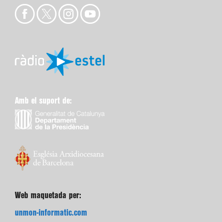
Amb el suport de:
Web maquetada per:
unmon-informatic.com