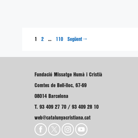
Pàgina
Pàgina
Pàgina
1
…
→
2
110
Següent
Fundació Missatge Humà i Cristià
Comtes de Bell-lloc, 67-69
08014 Barcelona
T. 93 409 27 70 / 93 409 28 10
web@catalunyacristiana.cat