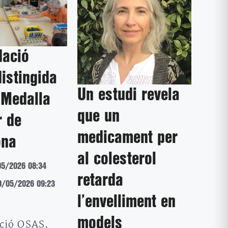
dació
istingida
Un estudi revela
 Medalla
que un
r de
medicament per
ona
al colesterol
05/2026 08:34
retarda
20/05/2026 09:23
l’envelliment en
models
ció OSAS,