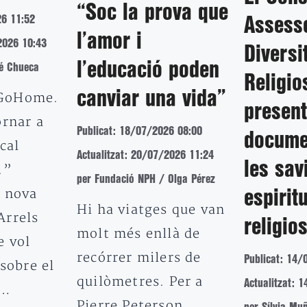
“Soc la prova que
26 11:52
Assesso
l’amor i
2026 10:43
Diversi
l’educació poden
é Chueca
Religio
canviar una vida”
GoHome.
presen
ornar a
Publicat: 18/07/2026 08:00
docume
cal
Actualitzat: 20/07/2026 11:24
les sav
.”
per Fundació NPH / Olga Pérez
a nova
espiritu
Hi ha viatges que van
Arrels
religio
molt més enllà de
e vol
recórrer milers de
Publicat: 14/
 sobre el
quilòmetres. Per a
Actualitzat: 
e…
Pierre Peterson,