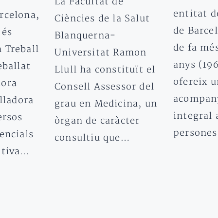
La Facultat de
entitat d
rcelona,
Ciències de la Salut
de Barce
 és
Blanquerna-
de fa mé
 Treball
Universitat Ramon
anys (19
eballat
Llull ha constituït el
ofereix u
dora
Consell Assessor del
acompan
alladora
grau en Medicina, un
integral 
ersos
òrgan de caràcter
persone
encials
consultiu que…
ativa…