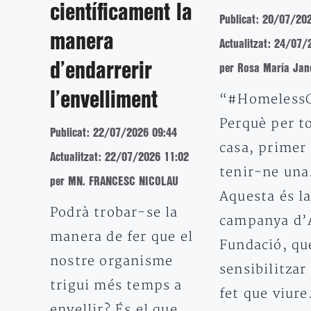
científicament la
Publicat: 20/07/20
manera
Actualitzat: 24/07/
d’endarrerir
per Rosa María Jan
l’envelliment
“#Homeless
Perquè per t
Publicat: 22/07/2026 09:44
casa, primer 
Actualitzat: 22/07/2026 11:02
tenir-ne una
per MN. FRANCESC NICOLAU
Aquesta és l
Podrà trobar-se la
campanya d’
manera de fer que el
Fundació, qu
nostre organisme
sensibilitzar
trigui més temps a
fet que viur
envellir? És el que