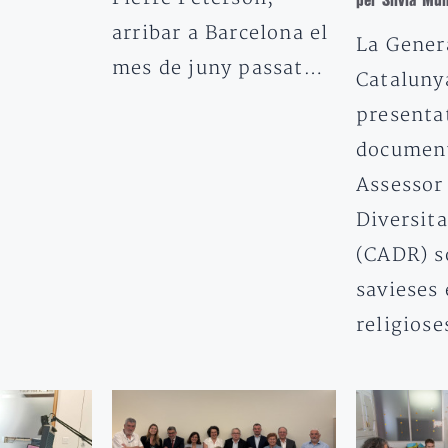
per Sílvia Mu
arribar a Barcelona el
La Gener
mes de juny passat…
Cataluny
presenta
document
Assessor 
Diversita
(CADR) s
savieses 
religios