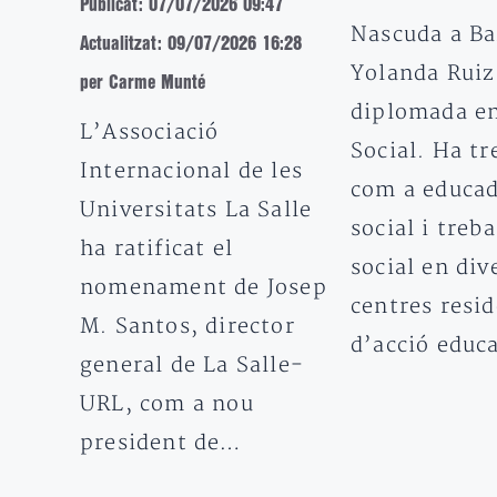
Publicat: 07/07/2026 09:47
Nascuda a Ba
Actualitzat: 09/07/2026 16:28
Yolanda Ruiz
per Carme Munté
diplomada en
L’Associació
Social. Ha tr
Internacional de les
com a educa
Universitats La Salle
social i treb
ha ratificat el
social en div
nomenament de Josep
centres resid
M. Santos, director
d’acció educ
general de La Salle-
URL, com a nou
president de…