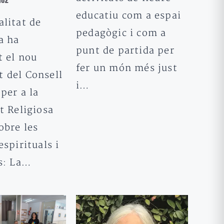
ñoz
educatiu com a espai
alitat de
pedagògic i com a
a ha
punt de partida per
t el nou
fer un món més just
 del Consell
i…
per a la
t Religiosa
obre les
espirituals i
es: La…