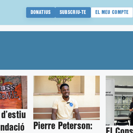
DONATIUS
SUBSCRIU-TE
EL MEU COMPTE
d’estiu
Pierre Peterson:
undació
El Cons