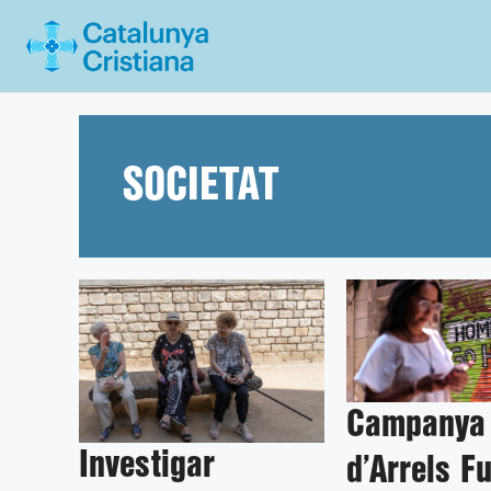
Vés
al
contingut
SOCIETAT
Campanya 
Investigar
d’Arrels F