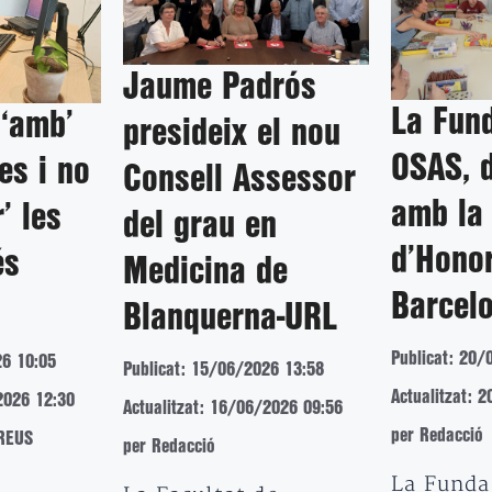
Jaume Padrós
La Fun
 ‘amb’
presideix el nou
OSAS, d
es i no
Consell Assessor
amb la
’ les
del grau en
d’Hono
és
Medicina de
Barcel
Blanquerna-URL
Publicat: 20/
26 10:05
Publicat: 15/06/2026 13:58
Actualitzat: 
2026 12:30
Actualitzat: 16/06/2026 09:56
per Redacció
REUS
per Redacció
La Funda