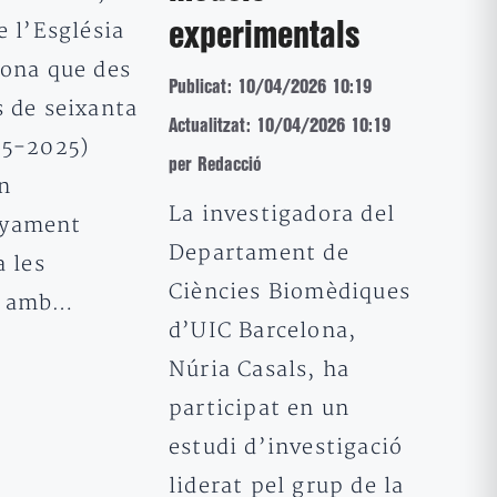
e l’Església
experimentals
lona que des
Publicat: 10/04/2026 10:19
s de seixanta
Actualitzat: 10/04/2026 10:19
65-2025)
per Redacció
n
La investigadora del
yament
Departament de
a les
Ciències Biomèdiques
s amb…
d’UIC Barcelona, ​​
Núria Casals, ha
participat en un
estudi d’investigació
liderat pel grup de la