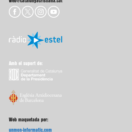
web@catalunyacristiana.cat
Amb el suport de:
Web maquetada per:
unmon-informatic.com