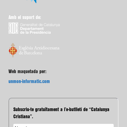
Amb el suport de:
Web maquetada per:
unmon-informatic.com
Subscriu-te gratuïtament a l’e-butlletí de “Catalunya
Cristiana”.