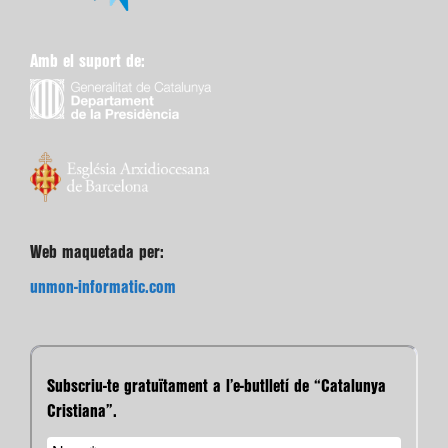
Amb el suport de:
Web maquetada per:
unmon-informatic.com
Subscriu-te gratuïtament a l’e-butlletí de “Catalunya
Cristiana”.