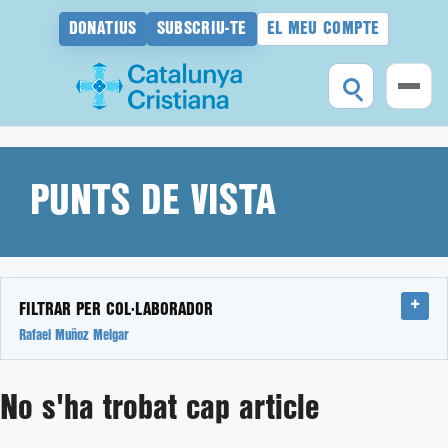
DONATIUS
SUBSCRIU-TE
EL MEU COMPTE
Vés
al
contingut
PUNTS DE VISTA
FILTRAR PER COL·LABORADOR
Rafael Muñoz Melgar
No s'ha trobat cap article