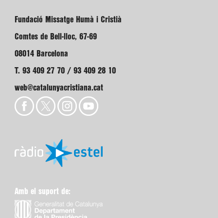
Fundació Missatge Humà i Cristià
Comtes de Bell-lloc, 67-69
08014 Barcelona
T. 93 409 27 70 / 93 409 28 10
web@catalunyacristiana.cat
Amb el suport de: