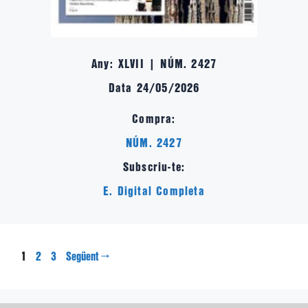
Any: XLVII | NÚM. 2427
Data 24/05/2026
Compra:
NÚM. 2427
Subscriu-te:
E. Digital Completa
Pàgina
Pàgina
Pàgina
1
→
2
3
Següent