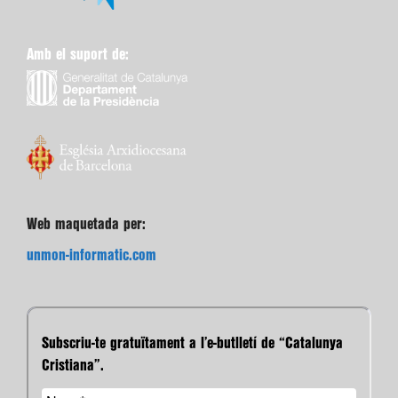
Amb el suport de:
Web maquetada per:
unmon-informatic.com
Subscriu-te gratuïtament a l’e-butlletí de “Catalunya
Cristiana”.