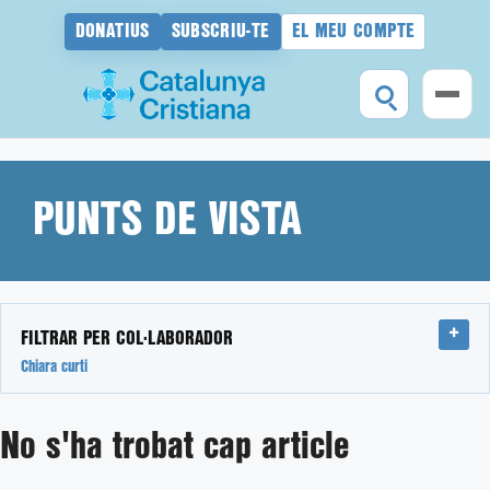
DONATIUS
SUBSCRIU-TE
EL MEU COMPTE
Vés
al
contingut
PUNTS DE VISTA
FILTRAR PER COL·LABORADOR
Chiara curti
No s'ha trobat cap article