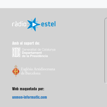
Amb el suport de:
Web maquetada per:
unmon-informatic.com