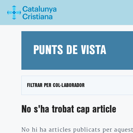
Vés
al
contingut
PUNTS DE VISTA
FILTRAR PER COL·LABORADOR
No s'ha trobat cap article
No hi ha articles publicats per aques