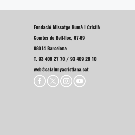
Fundació Missatge Humà i Cristià
Comtes de Bell-lloc, 67-69
08014 Barcelona
T. 93 409 27 70 / 93 409 28 10
web@catalunyacristiana.cat