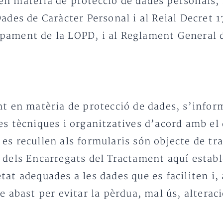
n matèria de protecció de dades personals, r
ades de Caràcter Personal i al Reial Decret 
pament de la LOPD, i al Reglament General 
nt en matèria de protecció de dades, s’infor
es tècniques i organitzatives d’acord amb el
es recullen als formularis són objecte de tr
 dels Encarregats del Tractament aquí establ
at adequades a les dades que es faciliten i, a
 abast per evitar la pèrdua, mal ús, alteraci