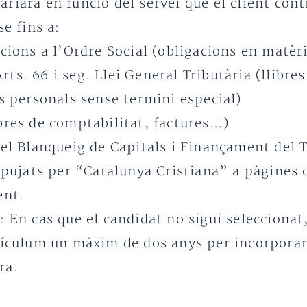
riarà en funció del servei que el client contr
e fins a:
ncions a l’Ordre Social (obligacions en matèria
rts. 66 i seg. Llei General Tributària (llibr
ns personals sense termini especial)
ibres de comptabilitat, factures…)
 del Blanqueig de Capitals i Finançament del 
ls pujats per “Catalunya Cristiana” a pàgines
ent.
a: En cas que el candidat no sigui selecciona
culum un màxim de dos anys per incorporar-l
ra.