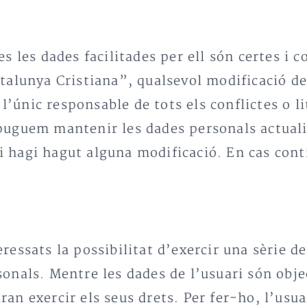
es les dades facilitades per ell són certes i
atalunya Cristiana”, qualsevol modificació d
à l’únic responsable de tots els conflictes o l
puguem mantenir les dades personals actualit
 hagi hagut alguna modificació. En cas cont
ressats la possibilitat d’exercir una sèrie d
sonals. Mentre les dades de l’usuari són obj
an exercir els seus drets. Per fer-ho, l’usu