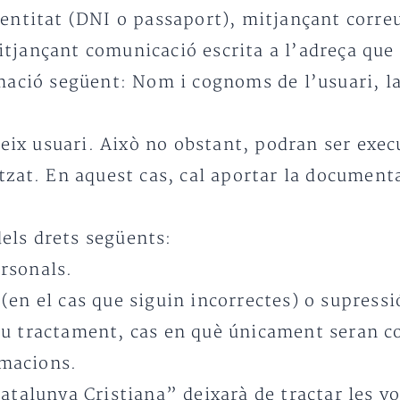
entitat (DNI o passaport), mitjançant correu
jançant comunicació escrita a l’adreça que a
ació següent: Nom i cognoms de l’usuari, la p
ateix usuari. Això no obstant, podran ser exe
tzat. En aquest cas, cal aportar la document
dels drets següents:
ersonals.
ó (en el cas que siguin incorrectes) o supressi
l seu tractament, cas en què únicament seran 
amacions.
atalunya Cristiana” deixarà de tractar les v