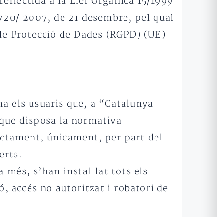
eflectida a la Llei Orgànica 15/1999
1720/ 2007, de 21 desembre, pel qual
de Protecció de Dades (RGPD) (UE)
ma els usuaris que, a “Catalunya
 que disposa la normativa
actament, únicament, per part del
erts.
 més, s’han instal·lat tots els
ó, accés no autoritzat i robatori de