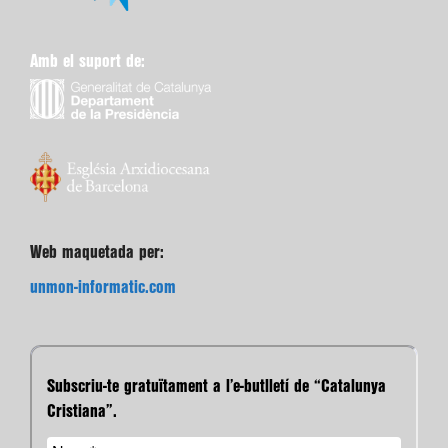
Amb el suport de:
Web maquetada per:
unmon-informatic.com
Subscriu-te gratuïtament a l’e-butlletí de “Catalunya
Cristiana”.