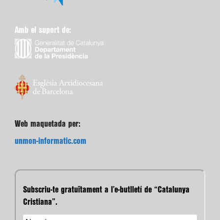
Amb el suport de:
Web maquetada per:
unmon-informatic.com
Subscriu-te gratuïtament a l’e-butlletí de “Catalunya
Cristiana”.