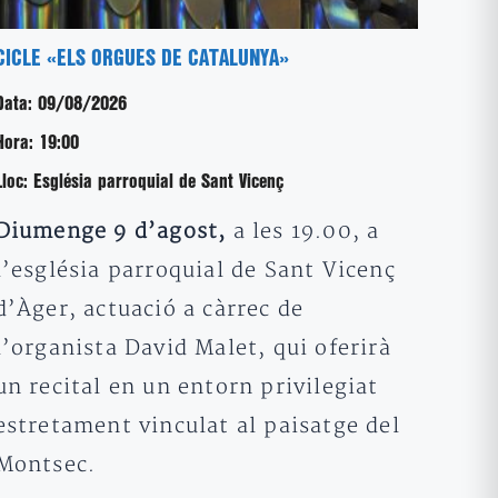
CICLE «ELS ORGUES DE CATALUNYA»
Data:
09/08/2026
Hora:
19:00
Lloc:
Església parroquial de Sant Vicenç
Diumenge 9 d’agost,
a les 19.00, a
l’església parroquial de Sant Vicenç
d’Àger, actuació a càrrec de
l’organista David Malet, qui oferirà
un recital en un entorn privilegiat
estretament vinculat al paisatge del
Montsec.