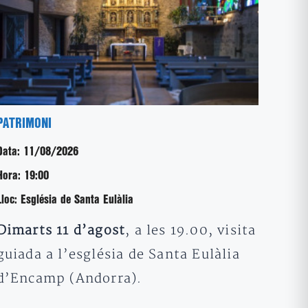
PATRIMONI
Data:
11/08/2026
Hora:
19:00
Lloc:
Església de Santa Eulàlia
Dimarts 11 d’agost
, a les 19.00, visita
guiada a l’església de Santa Eulàlia
d’Encamp (Andorra).