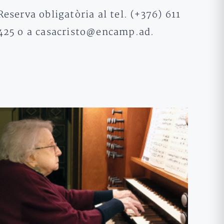
Reserva obligatòria al tel. (+376) 611
425 o a casacristo@encamp.ad.