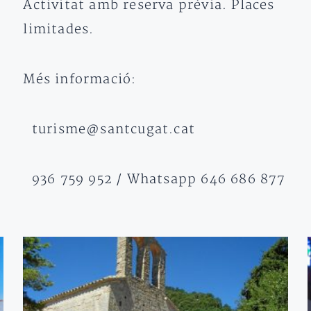
Activitat amb reserva prèvia. Places
limitades.
Més informació:
turisme@santcugat.cat
936 759 952 / Whatsapp 646 686 877