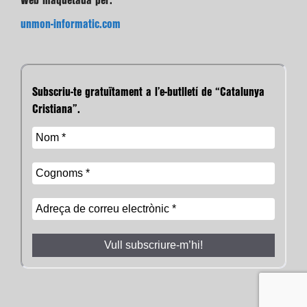
Web maquetada per:
unmon-informatic.com
Subscriu-te gratuïtament a l’e-butlletí de “Catalunya
Cristiana”.