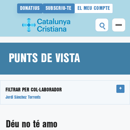
DONATIUS
SUBSCRIU-TE
EL MEU COMPTE
Vés
al
contingut
PUNTS DE VISTA
FILTRAR PER COL·LABORADOR
Jordi Sànchez Torrents
Déu no té amo