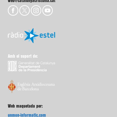
web@catalunyacristiana.cat
Amb el suport de:
Web maquetada per:
unmon-informatic.com