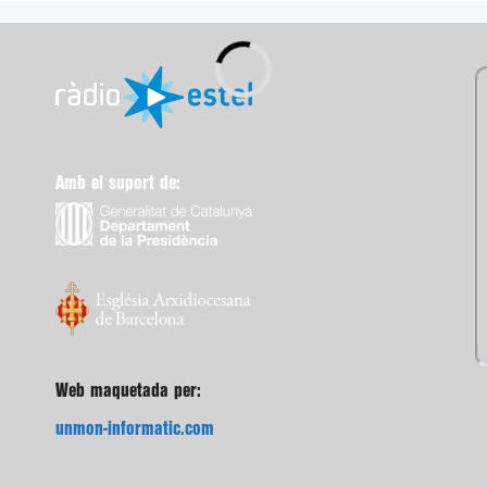
Amb el suport de:
Web maquetada per:
unmon-informatic.com