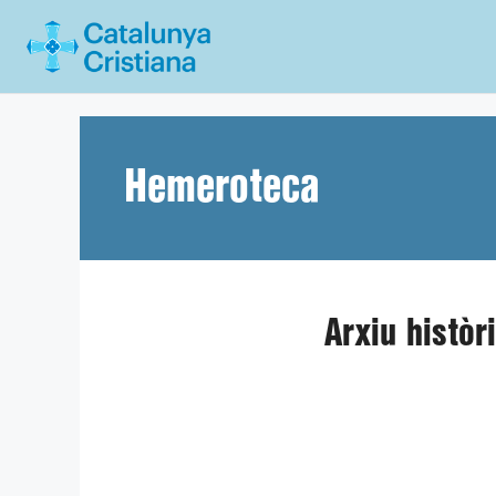
Vés
al
contingut
Hemeroteca
Arxiu històr