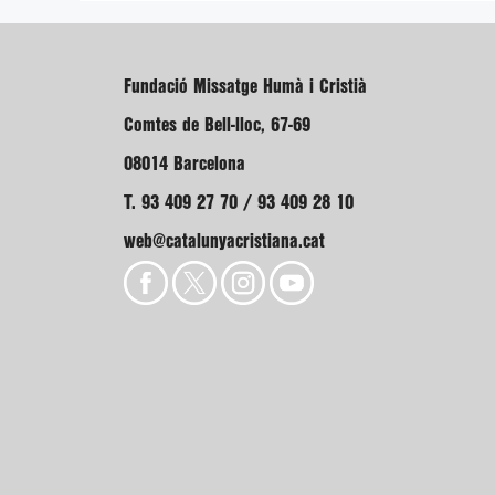
Fundació Missatge Humà i Cristià
Comtes de Bell-lloc, 67-69
08014 Barcelona
T. 93 409 27 70 / 93 409 28 10
web@catalunyacristiana.cat