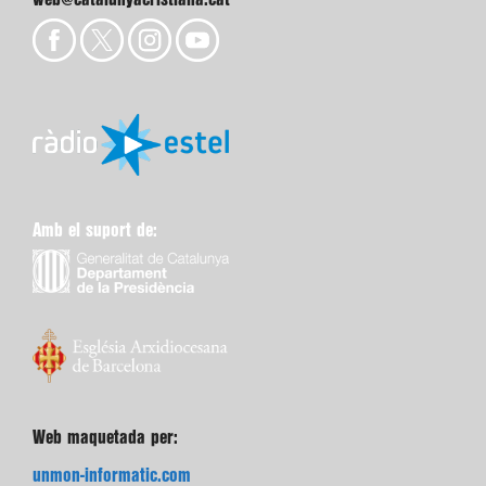
Amb el suport de:
Web maquetada per:
unmon-informatic.com