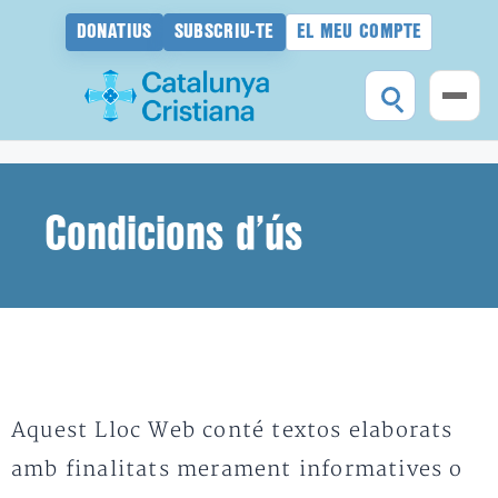
DONATIUS
SUBSCRIU-TE
EL MEU COMPTE
Vés
al
contingut
Condicions d’ús
Aquest Lloc Web conté textos elaborats
amb finalitats merament informatives o