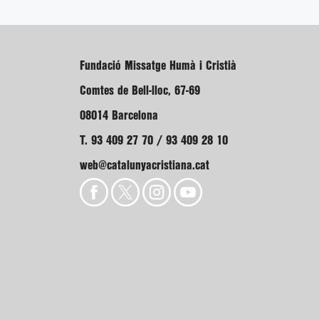
Fundació Missatge Humà i Cristià
Comtes de Bell-lloc, 67-69
08014 Barcelona
T. 93 409 27 70 / 93 409 28 10
web@catalunyacristiana.cat