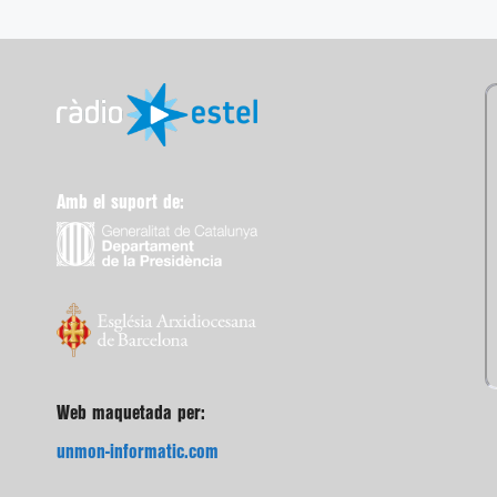
Amb el suport de:
Web maquetada per:
unmon-informatic.com