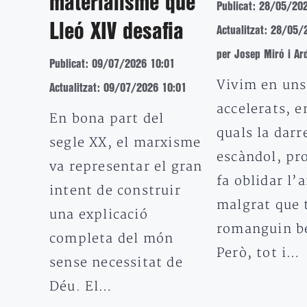
materialisme que
Publicat: 28/05/20
Lleó XIV desafia
Actualitzat: 28/05/
per Josep Miró i Ar
Publicat: 09/07/2026 10:01
Vivim en un
Actualitzat: 09/07/2026 10:01
accelerats, e
En bona part del
quals la darre
segle XX, el marxisme
escàndol, pr
va representar el gran
fa oblidar l’
intent de construir
malgrat que 
una explicació
romanguin be
completa del món
Però, tot i…
sense necessitat de
Déu. El…