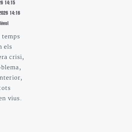
26 14:15
2026 14:16
dèvol
s temps
n els
ra crisi,
oblema,
anterior,
tots
n vius.