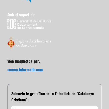
Amb el suport de:
Web maquetada per:
unmon-informatic.com
Subscriu-te gratuïtament a l’e-butlletí de “Catalunya
Cristiana”.