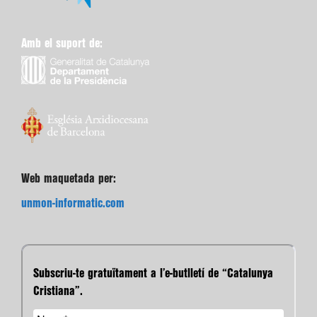
Amb el suport de:
Web maquetada per:
unmon-informatic.com
Subscriu-te gratuïtament a l’e-butlletí de “Catalunya
Cristiana”.