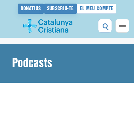
DONATIUS
SUBSCRIU-TE
EL MEU COMPTE
Vés
al
contingut
Podcasts