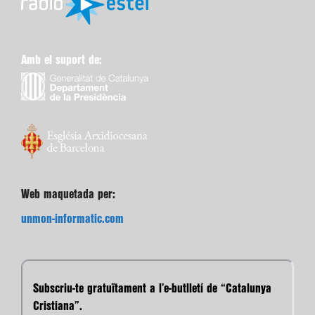
Amb el suport de:
Web maquetada per:
unmon-informatic.com
Subscriu-te gratuïtament a l’e-butlletí de “Catalunya
Cristiana”.