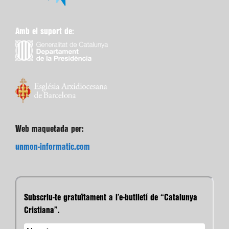
Amb el suport de:
Web maquetada per:
unmon-informatic.com
Subscriu-te gratuïtament a l’e-butlletí de “Catalunya
Cristiana”.