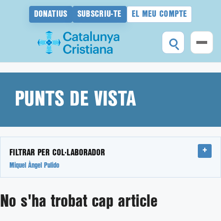
DONATIUS
SUBSCRIU-TE
EL MEU COMPTE
Vés
al
contingut
PUNTS DE VISTA
FILTRAR PER COL·LABORADOR
Miquel Àngel Pulido
No s'ha trobat cap article