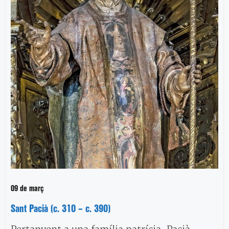
09 de març
Sant Pacià (c. 310 – c. 390)