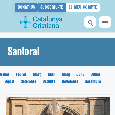
DONATIUS
SUBSCRIU-TE
EL MEU COMPTE
Vés
al
contingut
Santoral
Gener
Febrer
Març
Abril
Maig
Juny
Juliol
Agost
Setembre
Octubre
Novembre
Desembre