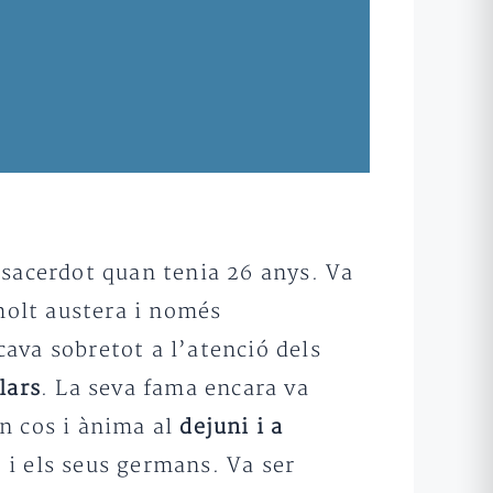
 sacerdot quan tenia 26 anys. Va
olt austera i només
cava sobretot a l’atenció dels
lars
. La seva fama encara va
en cos i ànima al
dejuni i a
t i els seus germans. Va ser