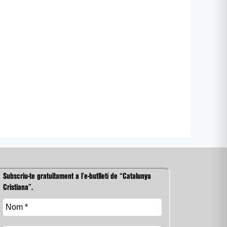
Subscriu-te gratuïtament a l’e-butlletí de “Catalunya
Cristiana”.