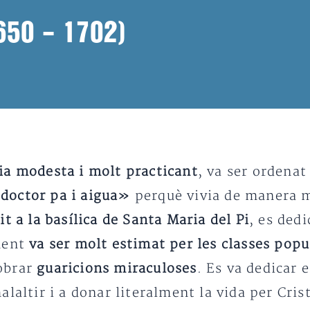
1650 – 1702)
ia modesta i molt practicant
, va ser ordenat
doctor pa i aigua»
perquè vivia de manera m
it a la basílica de Santa Maria del Pi
, es dedi
ament
va ser molt estimat per les classes popu
obrar
guaricions miraculoses
. Es va dedicar 
laltir i a donar literalment la vida per Cris