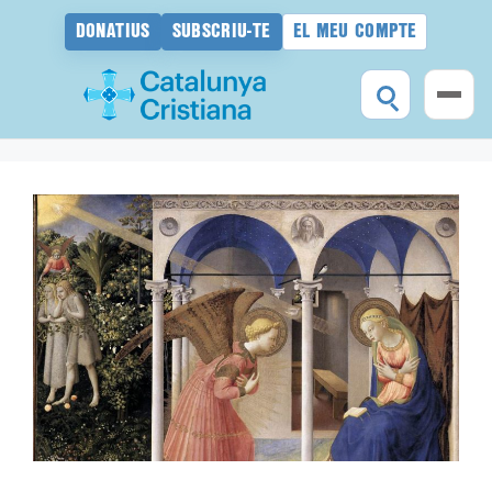
DONATIUS
SUBSCRIU-TE
EL MEU COMPTE
Vés
al
contingut