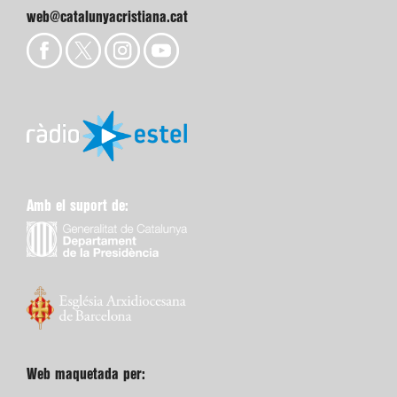
web@catalunyacristiana.cat
Amb el suport de:
Web maquetada per: