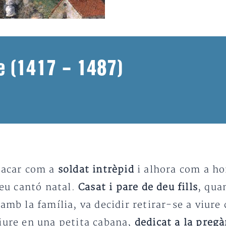
üe (1417 – 1487)
stacar com a
soldat intrèpid
i alhora com a 
seu cantó natal.
Casat i pare de deu fills
, qua
 amb la família, va decidir retirar-se a viur
viure en una petita cabana,
dedicat a la preg