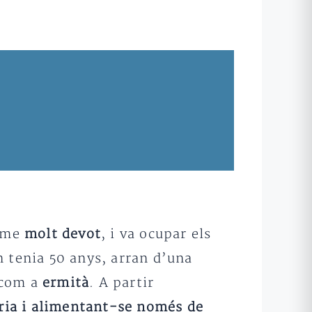
home
molt devot
, i va ocupar els
n tenia 50 anys, arran d’una
e com a
ermità
. A partir
ària i alimentant-se només de