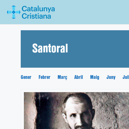
Vés
al
contingut
Santoral
Gener
Febrer
Març
Abril
Maig
Juny
Jul