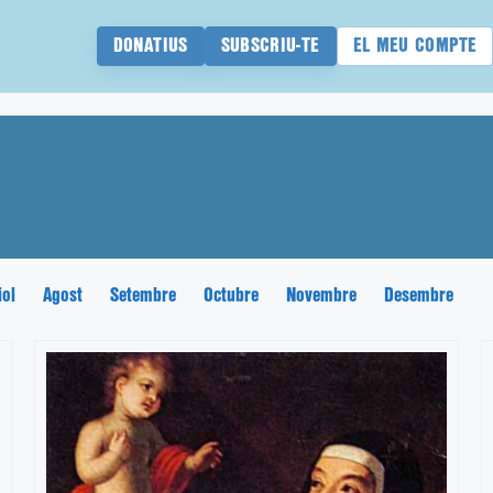
DONATIUS
SUBSCRIU-TE
EL MEU COMPTE
iol
Agost
Setembre
Octubre
Novembre
Desembre