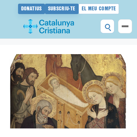
DONATIUS
SUBSCRIU-TE
EL MEU COMPTE
Vés
al
contingut