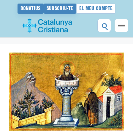
DONATIUS
SUBSCRIU-TE
EL MEU COMPTE
Vés
al
contingut