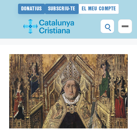
DONATIUS
SUBSCRIU-TE
EL MEU COMPTE
Vés
al
contingut