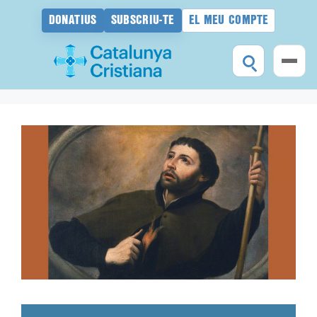
DONATIUS
SUBSCRIU-TE
EL MEU COMPTE
Vés
al
contingut