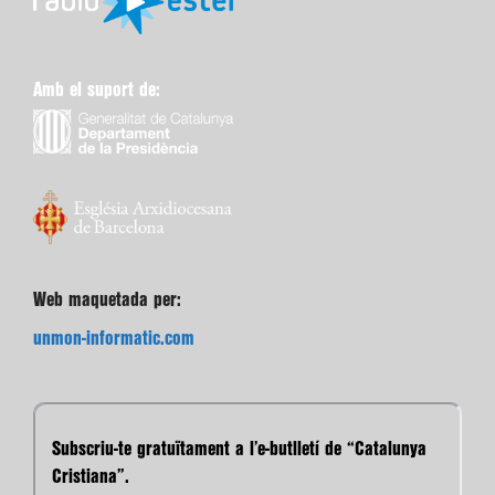
Amb el suport de:
Web maquetada per:
unmon-informatic.com
Subscriu-te gratuïtament a l’e-butlletí de “Catalunya
Cristiana”.