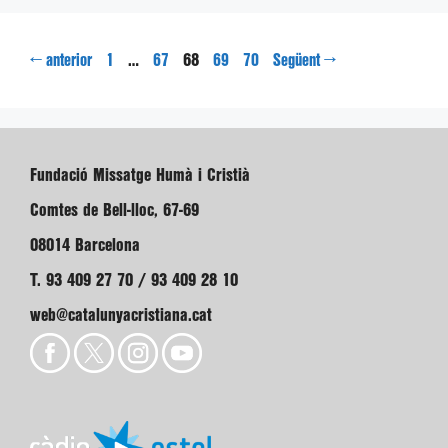
Pàgina
Pàgina
Pàgina
Pàgina
Pàgina
←
…
68
→
anterior
1
67
69
70
Següent
Fundació Missatge Humà i Cristià
Comtes de Bell-lloc, 67-69
08014 Barcelona
T. 93 409 27 70 / 93 409 28 10
web@catalunyacristiana.cat