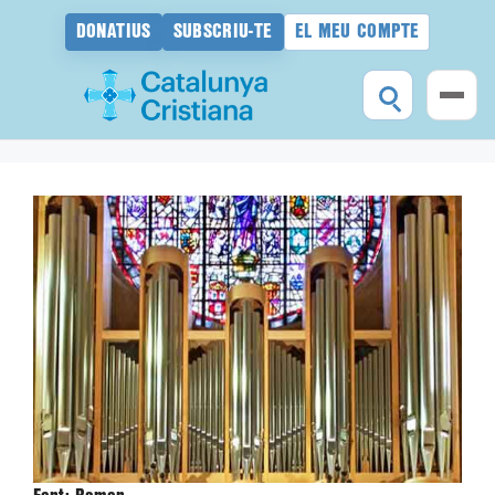
DONATIUS
SUBSCRIU-TE
EL MEU COMPTE
Vés
al
contingut