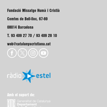
Fundació Missatge Humà i Cristià
Comtes de Bell-lloc, 67-69
08014 Barcelona
T. 93 409 27 70 / 93 409 28 10
web@catalunyacristiana.cat
Amb el suport de: