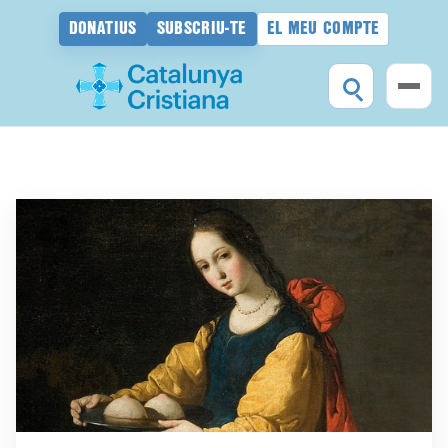
DONATIUS
SUBSCRIU-TE
EL MEU COMPTE
Vés
al
contingut