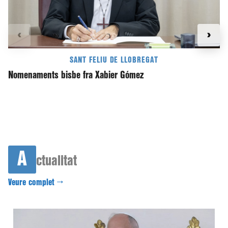
‹
›
SANT FELIU DE LLOBREGAT
Nomenaments bisbe fra Xabier Gómez
Tr
d
A
ctualitat
Veure complet →