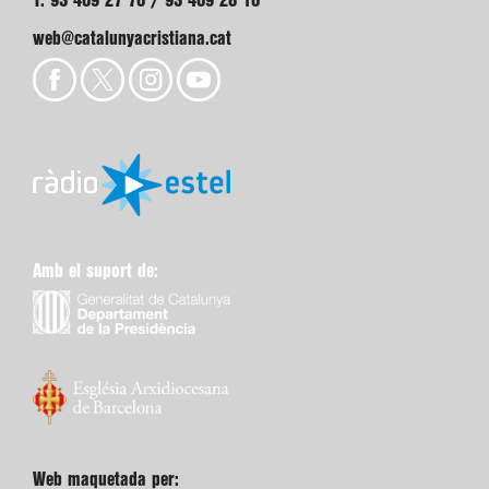
T. 93 409 27 70 / 93 409 28 10
web@catalunyacristiana.cat
Amb el suport de:
Web maquetada per: