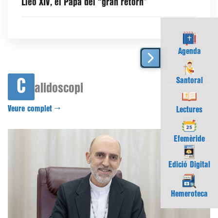
Lleó XIV, el Papa del “gran retorn”
Agenda
Santoral
C
alidoscopi
Veure complet →
Lectures
Efemèride
Edició Digital
Hemeroteca