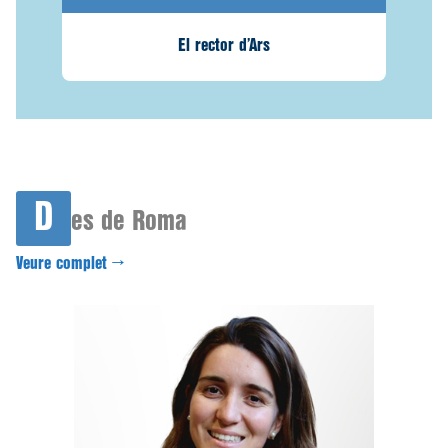
El rector d’Ars
D
es de Roma
Veure complet →