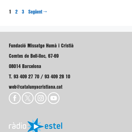
Pàgina
Pàgina
Pàgina
1
→
2
3
Següent
Fundació Missatge Humà i Cristià
Comtes de Bell-lloc, 67-69
08014 Barcelona
T. 93 409 27 70 / 93 409 28 10
web@catalunyacristiana.cat