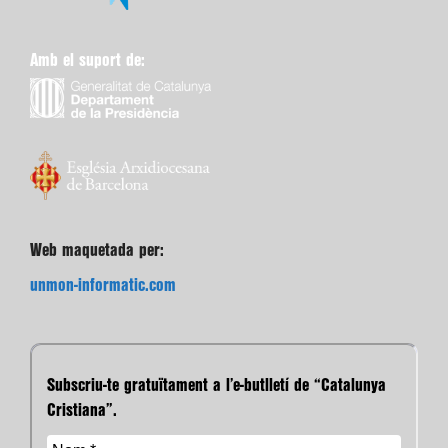
Amb el suport de:
Web maquetada per:
unmon-informatic.com
Subscriu-te gratuïtament a l’e-butlletí de “Catalunya
Cristiana”.