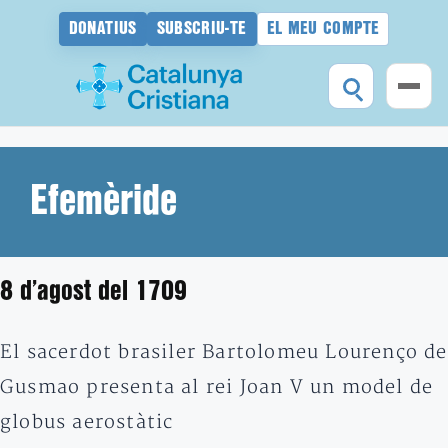
DONATIUS
SUBSCRIU-TE
EL MEU COMPTE
Vés
al
contingut
Efemèride
8 d’agost del 1709
El sacerdot brasiler Bartolomeu Lourenço de
Gusmao presenta al rei Joan V un model de
globus aerostàtic