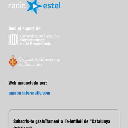
Amb el suport de:
Web maquetada per:
unmon-informatic.com
Subscriu-te gratuïtament a l’e-butlletí de “Catalunya