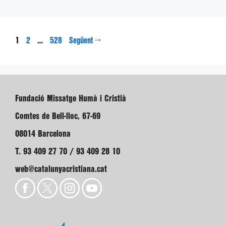
Pàgina
Pàgina
Pàgina
1
…
→
2
528
Següent
Fundació Missatge Humà i Cristià
Comtes de Bell-lloc, 67-69
08014 Barcelona
T. 93 409 27 70 / 93 409 28 10
web@catalunyacristiana.cat