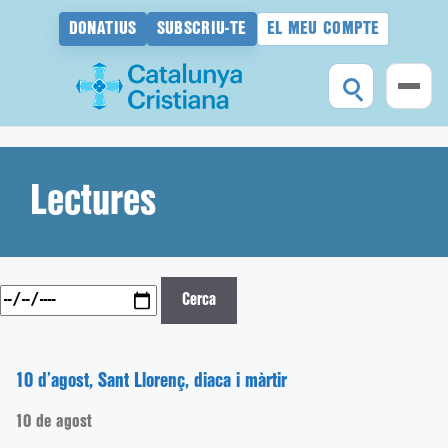
DONATIUS
SUBSCRIU-TE
EL MEU COMPTE
Vés
al
contingut
Lectures
Cerca
10 d’agost, Sant Llorenç, diaca i màrtir
10 de agost