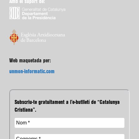
Amb el suport de:
Web maquetada per:
unmon-informatic.com
Subscriu-te gratuïtament a l’e-butlletí de “Catalunya
Cristiana”.