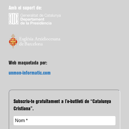
Amb el suport de:
Web maquetada per:
unmon-informatic.com
Subscriu-te gratuïtament a l’e-butlletí de “Catalunya
Cristiana”.