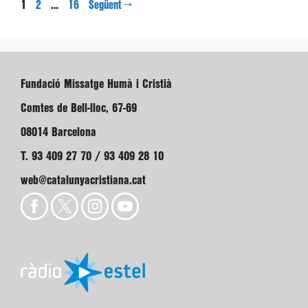
Pàgina
Pàgina
Pàgina
1
…
→
2
16
Següent
Fundació Missatge Humà i Cristià
Comtes de Bell-lloc, 67-69
08014 Barcelona
T. 93 409 27 70 / 93 409 28 10
web@catalunyacristiana.cat