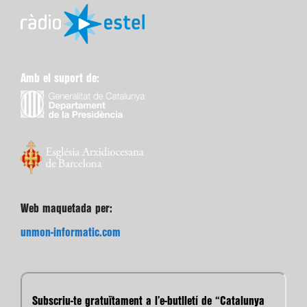
Amb el suport de:
Web maquetada per:
unmon-informatic.com
Subscriu-te gratuïtament a l’e-butlletí de “Catalunya