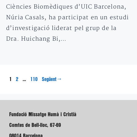
Ciències Biomèdiques d’UIC Barcelona, ​​
Núria Casals, ha participat en un estudi
d’investigació liderat pel grup de la
Dra. Huichang Bi,…
Pàgina
Pàgina
Pàgina
1
…
→
2
110
Següent
Fundació Missatge Humà i Cristià
Comtes de Bell-lloc, 67-69
08014 Barcelona