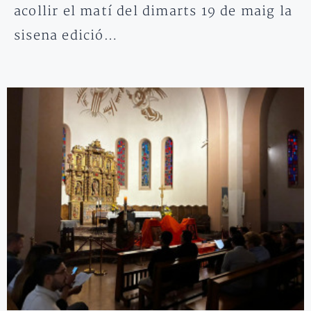
acollir el matí del dimarts 19 de maig la
sisena edició…