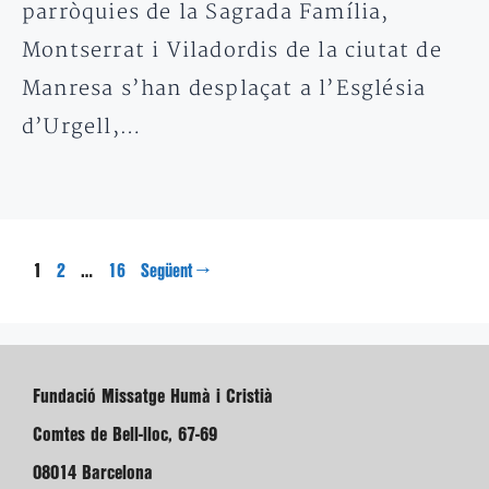
parròquies de la Sagrada Família,
Montserrat i Viladordis de la ciutat de
Manresa s’han desplaçat a l’Església
d’Urgell,…
Pàgina
Pàgina
Pàgina
1
…
→
2
16
Següent
Fundació Missatge Humà i Cristià
Comtes de Bell-lloc, 67-69
08014 Barcelona