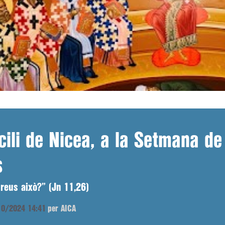
cili de Nicea, a la Setmana de
s
reus això?” (Jn 11,26)
/10/2024 14:41
per AICA