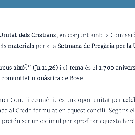
Unitat dels Cristians
, en conjunt amb la Comissió
 els
materials
per a la
Setmana de Pregària per la U
reus això?” (Jn 11,26)
i el
tema
és el
1.700 anivers
a
comunitat monàstica de Bose
.
rimer Concili ecumènic és una oportunitat per
cele
ada al Credo formulat en aquest concili. Segons 
s pretén ser un estímul per aprofitar aquesta her