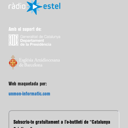
Amb el suport de:
Web maquetada per:
unmon-informatic.com
Subscriu-te gratuïtament a l’e-butlletí de “Catalunya