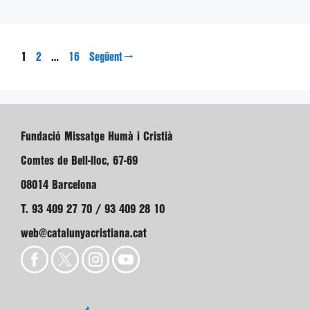
Pàgina
Pàgina
Pàgina
1
…
→
2
16
Següent
Fundació Missatge Humà i Cristià
Comtes de Bell-lloc, 67-69
08014 Barcelona
T. 93 409 27 70 / 93 409 28 10
web@catalunyacristiana.cat