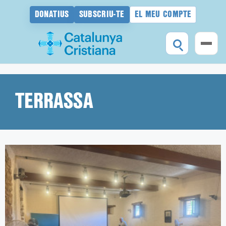
DONATIUS
SUBSCRIU-TE
EL MEU COMPTE
Vés
al
contingut
TERRASSA