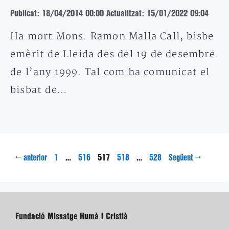
Publicat: 18/04/2014 00:00
Actualitzat: 15/01/2022 09:04
Ha mort Mons. Ramon Malla Call, bisbe
emèrit de Lleida des del 19 de desembre
de l’any 1999. Tal com ha comunicat el
bisbat de…
Pàgina
Pàgina
Pàgina
Pàgina
Pàgina
←
…
517
…
→
anterior
1
516
518
528
Següent
Fundació Missatge Humà i Cristià