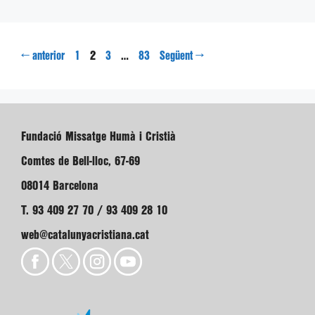
Pàgina
Pàgina
Pàgina
Pàgina
←
2
…
→
anterior
1
3
83
Següent
Fundació Missatge Humà i Cristià
Comtes de Bell-lloc, 67-69
08014 Barcelona
T. 93 409 27 70 / 93 409 28 10
web@catalunyacristiana.cat