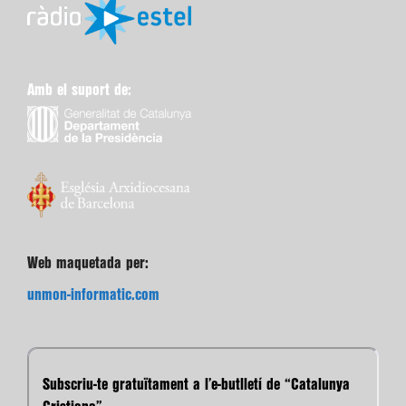
Amb el suport de:
Web maquetada per:
unmon-informatic.com
Subscriu-te gratuïtament a l’e-butlletí de “Catalunya