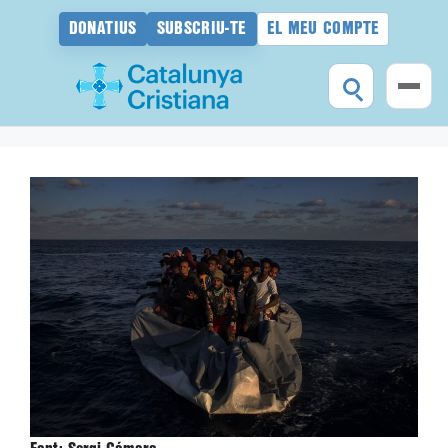
DONATIUS
SUBSCRIU-TE
EL MEU COMPTE
Vés
al
contingut