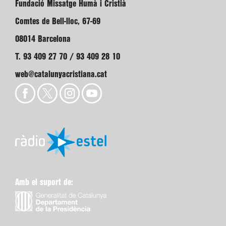
Fundació Missatge Humà i Cristià
Comtes de Bell-lloc, 67-69
08014 Barcelona
T. 93 409 27 70 / 93 409 28 10
web@catalunyacristiana.cat
Amb el suport de: