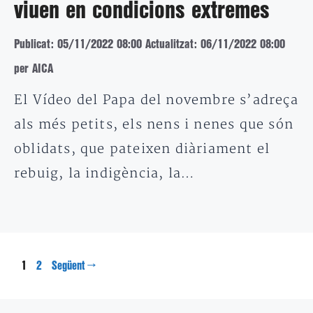
viuen en condicions extremes
Publicat: 05/11/2022 08:00
Actualitzat: 06/11/2022 08:00
per AICA
El Vídeo del Papa del novembre s’adreça
als més petits, els nens i nenes que són
oblidats, que pateixen diàriament el
rebuig, la indigència, la…
Pàgina
Pàgina
1
→
2
Següent