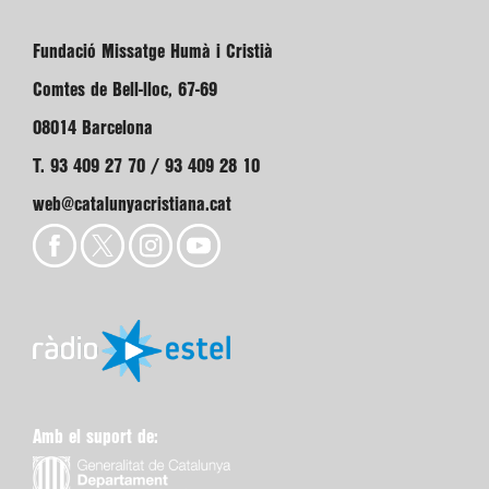
Fundació Missatge Humà i Cristià
Comtes de Bell-lloc, 67-69
08014 Barcelona
T. 93 409 27 70 / 93 409 28 10
web@catalunyacristiana.cat
Amb el suport de: