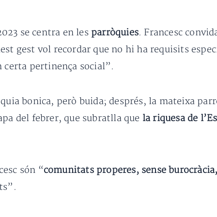
023 se centra en les
parròquies
. Francesc convida
est gest vol recordar que no hi ha requisits espe
 certa pertinença social”.
òquia bonica, però buida; després, la mateixa par
apa del febrer, que subratlla que
la riquesa de l’E
cesc són “
comunitats properes, sense burocràcia,
ts”.