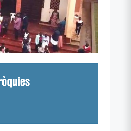
ròquies