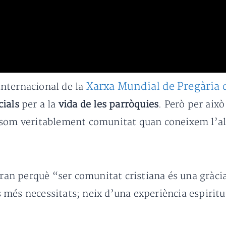
Xarxa Mundial de Pregària 
 internacional de la
cials
per a la
vida de les parròquies
. Però per aix
 som veritablement comunitat quan coneixem l’al
gran perquè “ser comunitat cristiana és una gràcia
als més necessitats; neix d’una experiència espiri